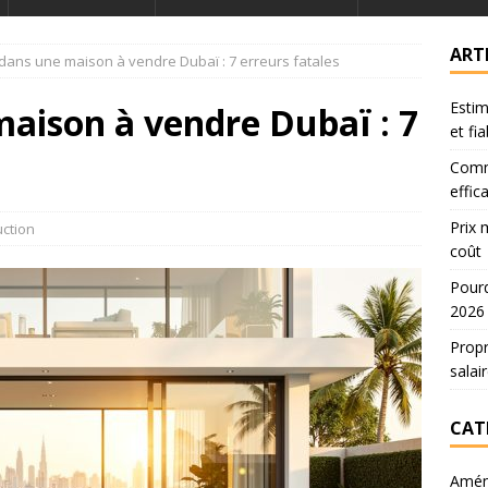
ART
 dans une maison à vendre Dubaï : 7 erreurs fatales
Estim
maison à vendre Dubaï : 7
et fi
Comm
effic
Prix 
ction
coût
Pourq
2026
Propr
salai
CAT
Amén