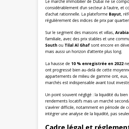
Le marché immobilier de Dubaï ne se compor
considérablement d’un secteur à l’autre, et c
d’achat rationnelle. La plateforme
Bayut
, ré
régulièrement des indices de prix par quarti
Sur le segment des maisons et villas,
Arabi
familiale, avec des prix stables et une com
South
ou
Tilal Al Ghaf
sont encore en dével
mais aussi un horizon d’attente plus long.
La hausse de
10 % enregistrée en 2022
ne
ont progressé bien au-delà de cette moyenn
appartements de milieu de gamme ont, eux, 
marchés est indispensable avant tout invest
Un point souvent négligé : la liquidité du bien
rendements locatifs mais un marché seconda
s’avérer difficile, notamment en période de co
intégrer une analyse de la liquidité, pas se
Cadre légal et réglement