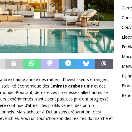
Carre
Const
Couv
Elect
Ferbl
Maç
Menui
Peint
attire chaque année des milliers d’investisseurs étrangers,
Plom
la stabilité économique des
Émirats arabes unis
et des
u monde. Pourtant, derrière ces promesses alléchantes se
Réno
rs expérimentés n’anticipent pas. Les prix ont progressé
re continue d’attirer des profils variés, des primo-
tionnels. Mais acheter à Dubaï sans préparation, c’est
éversibles. Voici un tour d’horizon des réalités du marché et