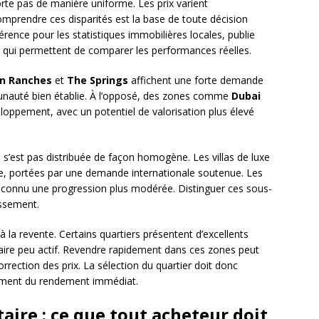
te pas de manière uniforme. Les prix varient
omprendre ces disparités est la base de toute décision
férence pour les statistiques immobilières locales, publie
er qui permettent de comparer les performances réelles.
an Ranches
et
The Springs
affichent une forte demande
munauté bien établie. À l’opposé, des zones comme
Dubai
oppement, avec un potentiel de valorisation plus élevé
 s’est pas distribuée de façon homogène. Les villas de luxe
e, portées par une demande internationale soutenue. Les
connu une progression plus modérée. Distinguer ces sous-
issement.
 à la revente. Certains quartiers présentent d’excellents
ire peu actif. Revendre rapidement dans ces zones peut
rrection des prix. La sélection du quartier doit donc
ulement du rendement immédiat.
aire : ce que tout acheteur doit