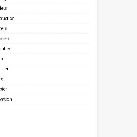
leur
ruction
reur
ricien
antier
on
sier
re
bier
vation