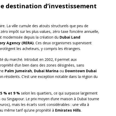
e destination d’investissement
re. La ville cumule des atouts structurels que peu de
éro impôt sur les plus-values, zéro taxe foncière annuelle,
t modernisée depuis la création du
Dubai Land
ory Agency (RERA)
. Ces deux organismes supervisent
protègent les acheteurs, y compris les étrangers.
ité du marché. Introduit en 2002, il permet aux
 propriété d’un bien dans des zones désignées, sans
mme
Palm Jumeirah
,
Dubai Marina
ou
Downtown Dubai
on-résidents. C’est une exception notable dans la région du
e
5 % et 9 %
selon les quartiers, ce qui surpasse largement
s ou Singapour. Le prix moyen d’une maison à Dubaï tourne
uros), mais les écarts sont considérables : une villa à
au même tarif qu’une propriété à
Emirates Hills
.