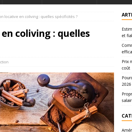
ART
on locative en coliving : quelles spécificités ?
Estim
en coliving : quelles
et fi
Comm
effic
Prix 
ction
coût
Pourq
2026
Propr
salai
CAT
Amén