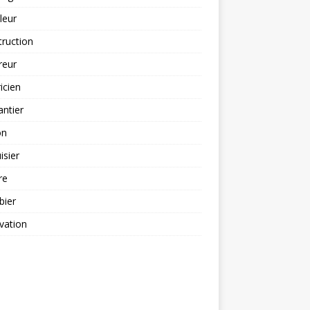
leur
ruction
reur
ricien
antier
on
sier
re
bier
vation