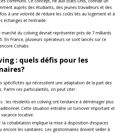
ces communs. Ce concept, né aux États-Unis, connaît un
mment auprès des étudiants, des jeunes travailleurs et des
ois à une volonté de réduire les coûts liés au logement et à
es échanges et l’entraide.
e marché du coliving devrait représenter près de 7 milliards
5. En France, plusieurs opérateurs se sont lancés sur ce
 encore Cohabs.
ving : quels défis pour les
naires?
s spécificités qui nécessitent une adaptation de la part des
 Parmi ces particularités, on peut citer :
s : les résidents en coliving ont tendance à déménager plus
itionnel. Cette situation entraîne un turnover important et
vacance locative.
: la cohabitation implique la mise à disposition d’espaces
ou encore les sanitaires. Les gestionnaires doivent veiller à